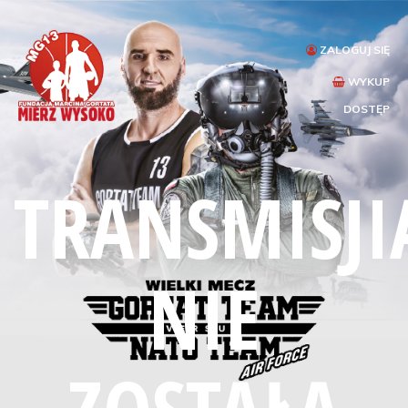
ZALOGUJ SIĘ
WYKUP
DOSTĘP
TRANSMISJI
NIE