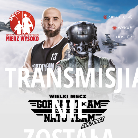
ZALOGUJ SIĘ
WYKUP
DOSTĘP
TRANSMISJI
NIE